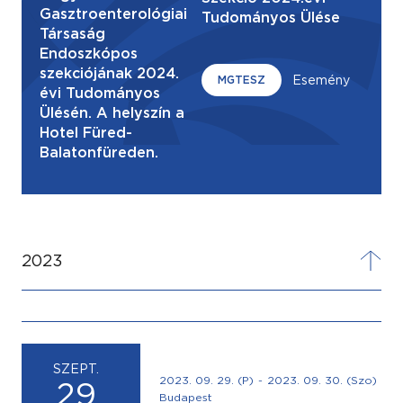
Gasztroenterológiai
Tudományos Ülése
Társaság
Endoszkópos
szekciójának 2024.
MGTESZ
Esemény
évi Tudományos
Ülésén. A helyszín a
Hotel Füred-
Balatonfüreden.
2023
SZEPT.
2023. 09. 29. (P)
-
2023. 09. 30. (Szo)
29
Budapest