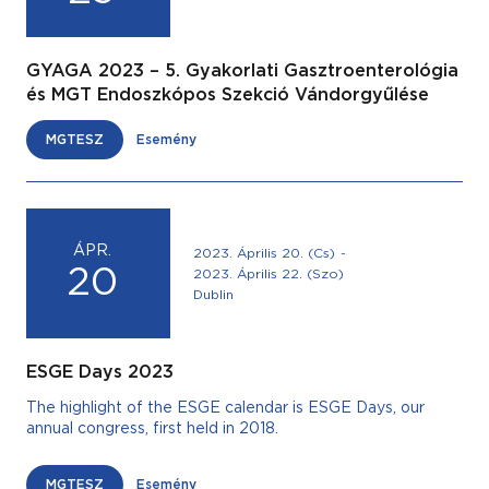
GYAGA 2023 – 5. Gyakorlati Gasztroenterológia
és MGT Endoszkópos Szekció Vándorgyűlése
MGTESZ
Esemény
ÁPR.
2023. Április 20. (Cs)
-
20
2023. Április 22. (Szo)
Dublin
ESGE Days 2023
The highlight of the ESGE calendar is ESGE Days, our
annual congress, first held in 2018.
MGTESZ
Esemény