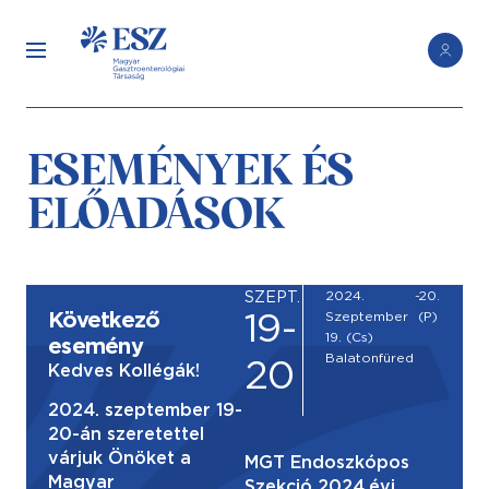
ESEMÉNYEK ÉS
ELŐADÁSOK
2024.
-
20.
SZEPT.
19-
Következő
Szeptember
(P)
19. (Cs)
esemény
Balatonfüred
20
Kedves Kollégák!
2024. szeptember 19-
20-án szeretettel
várjuk Önöket a
MGT Endoszkópos
Magyar
Szekció 2024.évi