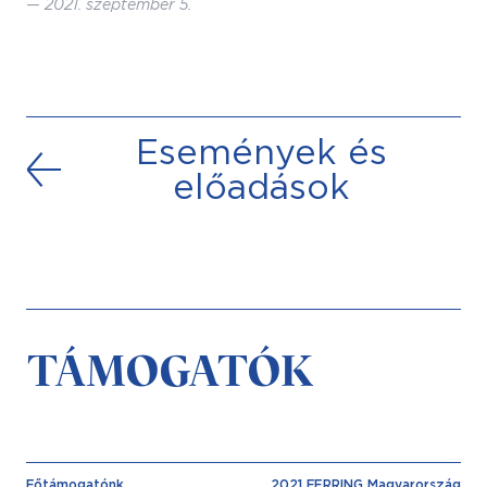
—
2021. szeptember 5.
Események és
előadások
TÁMOGATÓK
Főtámogatónk
2021 FERRING Magyarország