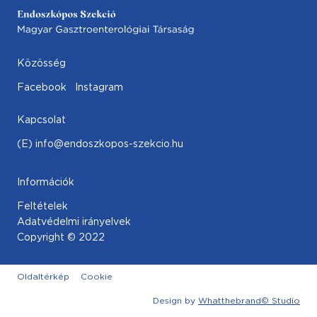
Közösség
Facebook
Instagram
Kapcsolat
(E) info@endoszkopos-szekcio.hu
Információk
Feltételek
Adatvédelmi irányelvek
Copyright © 2022
Oldaltérkép
Cookie
Design by
Whatthebrand© Studio