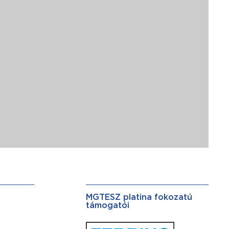
MGTESZ platina fokozatú
támogatói