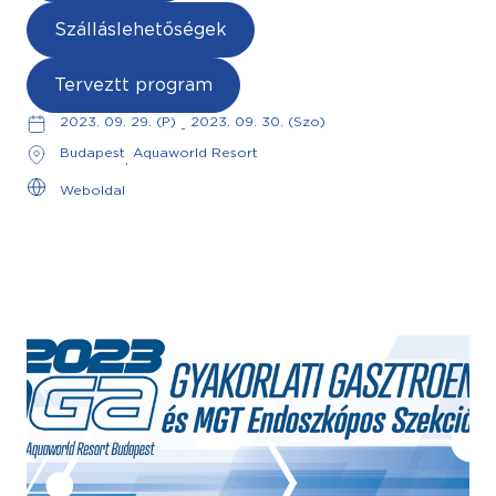
Szálláslehetőségek
Terveztt program
2023. 09. 29. (P)
2023. 09. 30. (Szo)
-
Budapest
Aquaworld Resort
,
Weboldal