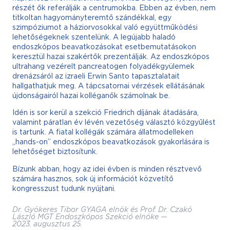
részét ők referálják a centrumokba. Ebben az évben, nem
titkoltan hagyományteremtő szándékkal, egy
szimpóziumot a háziorvosokkal való együttműködési
lehetőségeknek szentelünk. A legújabb haladó
endoszkópos beavatkozásokat esetbemutatásokon
keresztül hazai szakértők prezentálják. Az endoszkópos
ultrahang vezérelt pancreatogen folyadékgyülemek
drenázsáról az izraeli Erwin Santo tapasztalatait
hallgathatjuk meg. A tápcsatornai vérzések ellátásának
újdonságairól hazai kolléganők számolnak be.
Idén is sor kerül a szekció Friedrich díjának átadására,
valamint páratlan év lévén vezetőség választó közgyűlést
is tartunk. A fiatal kollégák számára állatmodelleken
„hands-on” endoszkópos beavatkozások gyakorlására is
lehetőséget biztosítunk.
Bízunk abban, hogy az idei évben is minden résztvevő
számára hasznos, sok új információt közvetítő
kongresszust tudunk nyújtani.
Dr. Gyökeres Tibor GYAGA elnök és Prof. Dr. Czakó
László MGT Endoszkópos Szekció elnöke —
2023. augusztus 25.