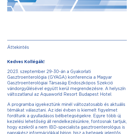
Áttekintés
Kedves Kollégák!
2023. szeptember 29-30-án a Gyakorlati
Gasztroenterológia (GYAGA) konferencia a Magyar
Gasztroenterológiai Társaság Endoszkópos Szekció
vándorgyűlésével együtt kerül megrendezésre. A helyszín
változatlanul az Aquaworld Resort Budapest Hotel.
A programba igyekeztünk minél változatosabb és aktuális
témákat választani. Az idei évben is kiemelt figyelmet
fordítunk a gyulladásos bélbetegségekre. Egyre több új
kezelési lehetőség áll rendelkezésünkre, fontosnak tartjuk,
hogy ezekről a nem IBD-specialista gasztroenterológus is
naprakész információkkal bírjon, hisz a betegek jelentős