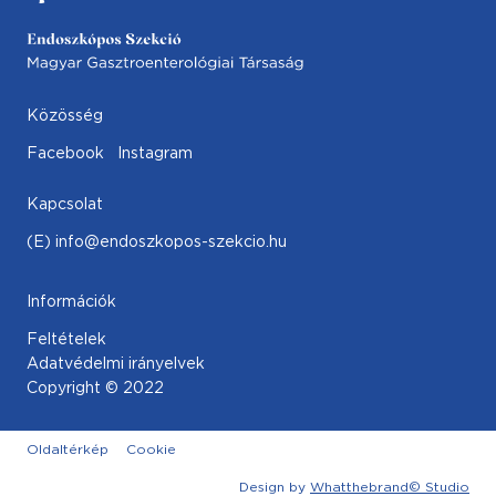
Közösség
Facebook
Instagram
Kapcsolat
(E) info@endoszkopos-szekcio.hu
Információk
Feltételek
Adatvédelmi irányelvek
Copyright © 2022
Oldaltérkép
Cookie
Design by
Whatthebrand© Studio