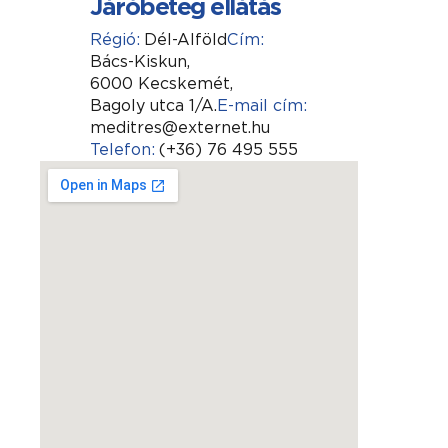
Járóbeteg ellátás
Régió:
Dél-Alföld
Cím:
Bács-Kiskun,
6000 Kecskemét,
Bagoly utca 1/A.
E-mail cím:
meditres@externet.hu
Telefon:
(+36) 76 495 555