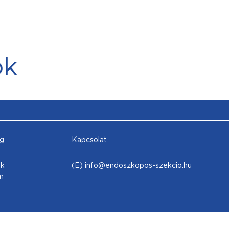
ok
g
Kapcsolat
ok
(E) info@endoszkopos-szekcio.hu
m