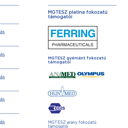
MGTESZ platina fokozatú
támogatói
ás
ás
MGTESZ gyémánt fokozatú
támogatói
ás
ás
ás
MGTESZ arany fokozatú
támogatói