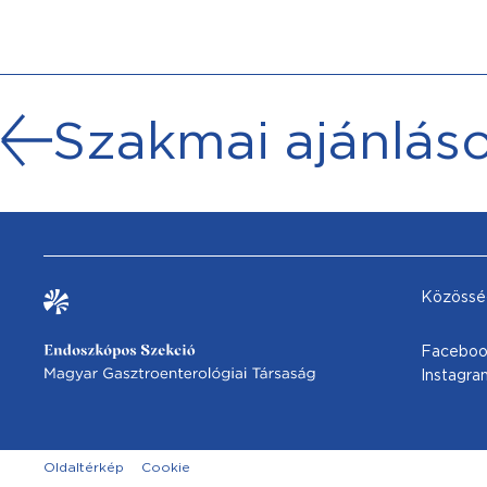
Szakmai ajánlás
Közössé
Facebo
Instagra
Oldaltérkép
Cookie