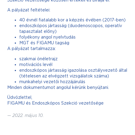
A pályázat feltételei:
40 évnél fiatalabb kor a képzés évében (2017-ben)
endoszkópos jártasság (duodenoscopos, operatív
tapasztalat előny)
folyékony angol nyelvtudás
MGT és FIGAMU tagság
A pályázat tartalmazza:
szakmai önéletrajz
motivációs levél
endoszkópos jártasság igazolása osztályvezető által
(tételesen az elvégzett vizsgálatok száma)
munkahelyi vezetői hozzájárulás
Minden dokumentumot angolul kérünk benyújtani.
Üdvözlettel,
FIGAMU és Endoszkópos Szekció vezetősége
—
2022. május 10.