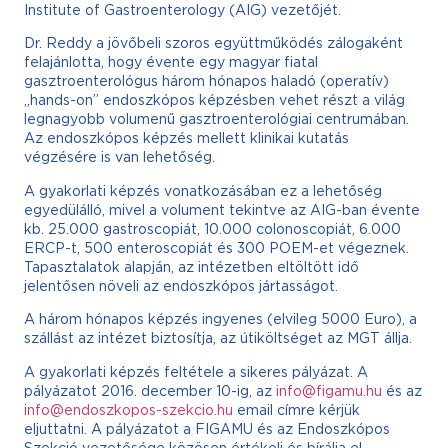
Institute of Gastroenterology (AIG) vezetőjét.
Dr. Reddy a jövőbeli szoros együttműködés zálogaként
felajánlotta, hogy évente egy magyar fiatal
gasztroenterológus három hónapos haladó (operatív)
„hands-on” endoszkópos képzésben vehet részt a világ
legnagyobb volumenű gasztroenterológiai centrumában.
Az endoszkópos képzés mellett klinikai kutatás
végzésére is van lehetőség.
A gyakorlati képzés vonatkozásában ez a lehetőség
egyedülálló, mivel a volument tekintve az AIG-ban évente
kb. 25.000 gastroscopiát, 10.000 colonoscopiát, 6.000
ERCP-t, 500 enteroscopiát és 300 POEM-et végeznek.
Tapasztalatok alapján, az intézetben eltöltött idő
jelentősen növeli az endoszkópos jártasságot.
A három hónapos képzés ingyenes (elvileg 5000 Euro), a
szállást az intézet biztosítja, az útiköltséget az MGT állja.
A gyakorlati képzés feltétele a sikeres pályázat. A
pályázatot 2016. december 10-ig, az
info@figamu.hu
és az
info@endoszkopos-szekcio.hu
email címre kérjük
eljuttatni. A pályázatot a FIGAMU és az Endoszkópos
Szekció vezetősége közösen értékeli és bírálja el.