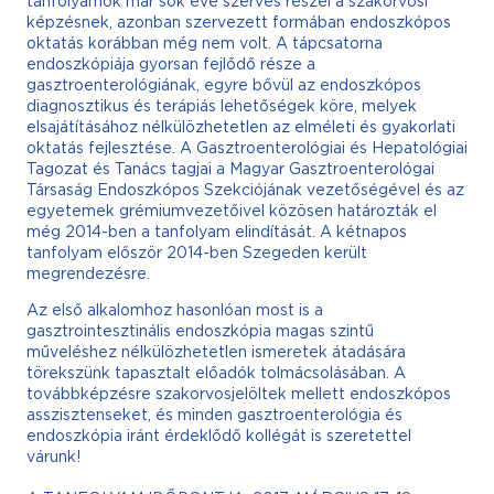
tanfolyamok már sok éve szerves részei a szakorvosi
képzésnek, azonban szervezett formában endoszkópos
oktatás korábban még nem volt. A tápcsatorna
endoszkópiája gyorsan fejlődő része a
gasztroenterológiának, egyre bővül az endoszkópos
diagnosztikus és terápiás lehetőségek köre, melyek
elsajátításához nélkülözhetetlen az elméleti és gyakorlati
oktatás fejlesztése. A Gasztroenterológiai és Hepatológiai
Tagozat és Tanács tagjai a Magyar Gasztroenterológai
Társaság Endoszkópos Szekciójának vezetőségével és az
egyetemek grémiumvezetőivel közösen határozták el
még 2014-ben a tanfolyam elindítását. A kétnapos
tanfolyam először 2014-ben Szegeden került
megrendezésre.
Az első alkalomhoz hasonlóan most is a
gasztrointesztinális endoszkópia magas szintű
műveléshez nélkülözhetetlen ismeretek átadására
törekszünk tapasztalt előadók tolmácsolásában. A
továbbképzésre szakorvosjelöltek mellett endoszkópos
asszisztenseket, és minden gasztroenterológia és
endoszkópia iránt érdeklődő kollégát is szeretettel
várunk!