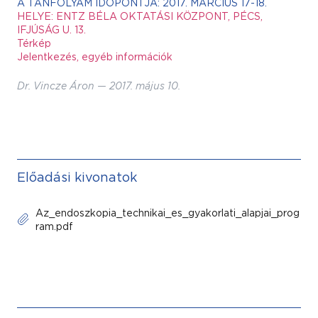
A TANFOLYAM IDŐPONTJA: 2017. MÁRCIUS 17-18.
HELYE: ENTZ BÉLA OKTATÁSI KÖZPONT, PÉCS,
IFJÚSÁG U. 13.
Térkép
Jelentkezés, egyéb információk
Dr. Vincze Áron —
2017. május 10.
Előadási kivonatok
Az_endoszkopia_technikai_es_gyakorlati_alapjai_prog
ram.pdf