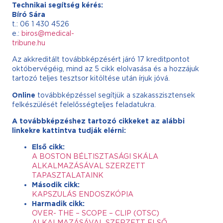
Technikai segítség kérés:
Bíró Sára
t.: 06 1 430 4526
e.:
biros@medical-
tribune.hu
Az akkreditált továbbképzésért járó 17 kreditpontot
októbervégéig, mind az 5 cikk elolvasása és a hozzájuk
tartozó teljes tesztsor kitöltése után írjuk jóvá.
Online
továbbképzéssel segítjük a szakasszisztensek
felkészülését felelősségteljes feladatukra.
A továbbképzéshez tartozó cikkeket az alábbi
linkekre kattintva tudják elérni:
Első cikk:
A BOSTON BÉLTISZTASÁGI SKÁLA
ALKALMAZÁSÁVAL SZERZETT
TAPASZTALATAINK
Második cikk:
KAPSZULÁS ENDOSZKÓPIA
Harmadik cikk:
OVER- THE – SCOPE – CLIP (OTSC)
ALKALMAZÁSÁVAL SZERZETT ELSŐ