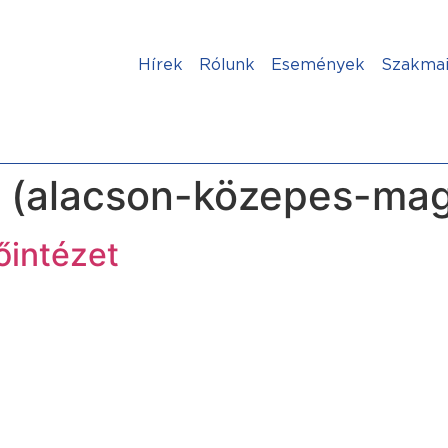
Hírek
Rólunk
Események
Szakmai
 (alacson-közepes-mag
őintézet