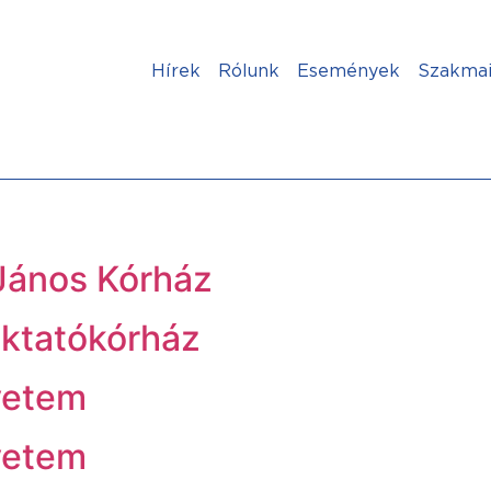
Hírek
Rólunk
Események
Szakmai
János Kórház
Oktatókórház
yetem
yetem