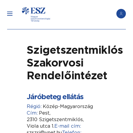
Szigetszentmiklós
Szakorvosi
Rendelőintézet
Járóbeteg ellátás
Régió:
Közép-Magyarország
Cím:
Pest,
2310 Szigetszentmiklós,
Viola utca 1.
E-mail cím:
szszri@vnet.hu
Telefon: