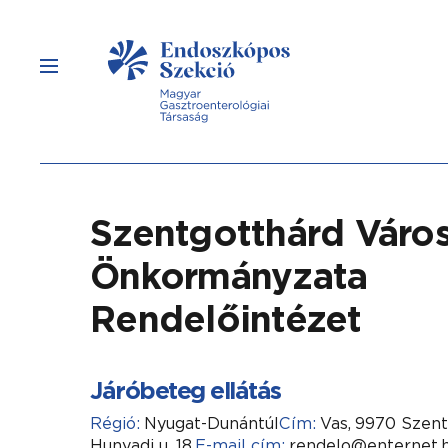
Szentgotthárd Váro
Önkormányzata
Rendelőintézet
Járóbeteg ellátás
Régió:
Nyugat-Dunántúl
Cím:
Vas,
9970 Szent
Hunyadi u. 18.
E-mail cím:
rendelo@enternet.