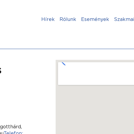
Hírek
Rólunk
Események
Szakmai
s
gotthárd,
hu
Telefon: