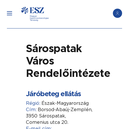
Sárospatak
Város
Rendelőintézete
Járóbeteg ellátás
Régió:
Észak-Magyarország
Cím:
Borsod-Abaúj-Zemplén,
3950 Sárospatak,
Comenius utca 20.
E-mail cím: