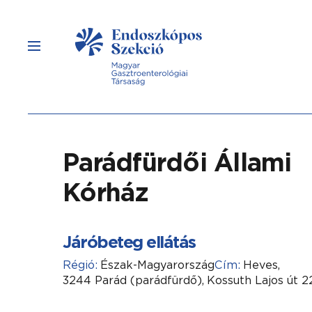
Parádfürdői Állami
Kórház
Járóbeteg ellátás
Régió:
Észak-Magyarország
Cím:
Heves,
3244 Parád (parádfürdő),
Kossuth Lajos út 22