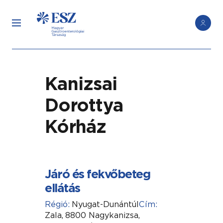
Kanizsai
Dorottya
Kórház
Járó és fekvőbeteg
ellátás
Régió:
Nyugat-Dunántúl
Cím:
Zala,
8800 Nagykanizsa,