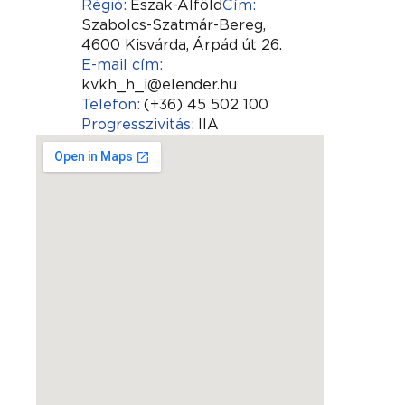
Régió:
Észak-Alföld
Cím:
Szabolcs-Szatmár-Bereg,
4600 Kisvárda,
Árpád út 26.
E-mail cím:
kvkh_h_i@elender.hu
Telefon:
(+36) 45 502 100
Progresszivitás:
IIA