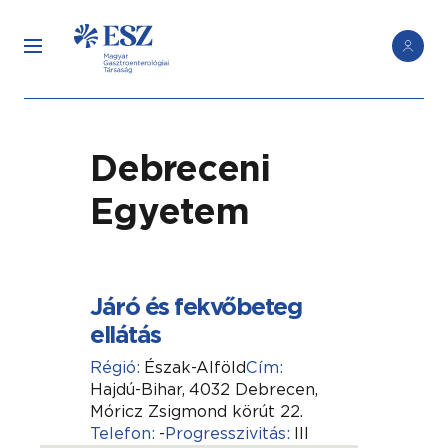
Debreceni
Egyetem
Járó és fekvőbeteg
ellátás
Régió:
Észak-Alföld
Cím:
Hajdú-Bihar,
4032 Debrecen,
Móricz Zsigmond körút 22.
Telefon:
-
Progresszivitás:
III