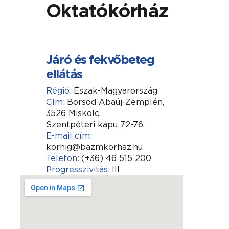
Oktatókórház
Járó és fekvőbeteg
ellátás
Régió:
Észak-Magyarország
Cím:
Borsod-Abaúj-Zemplén,
3526 Miskolc,
Szentpéteri kapu 72-76.
E-mail cím:
korhig@bazmkorhaz.hu
Telefon:
(+36) 46 515 200
Progresszivitás:
III