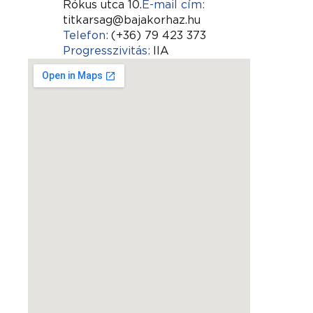
Rókus utca 10.
E-mail cím:
titkarsag@bajakorhaz.hu
Telefon:
(+36) 79 423 373
Progresszivitás:
IIA