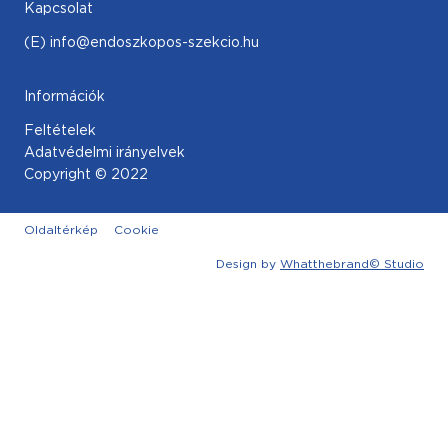
Kapcsolat
(E) info@endoszkopos-szekcio.hu
Információk
Feltételek
Adatvédelmi irányelvek
Copyright © 2022
Oldaltérkép
Cookie
Design by
Whatthebrand© Studio