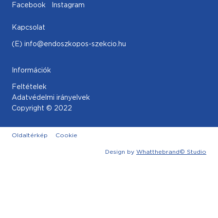
Facebook
Instagram
Kapcsolat
(E) info@endoszkopos-szekcio.hu
Információk
Feltételek
Adatvédelmi irányelvek
Copyright © 2022
Oldaltérkép
Cookie
Design by
Whatthebrand© Studio